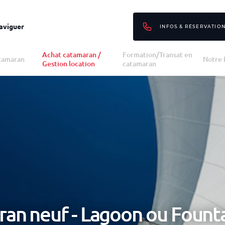
naviguer
INFOS & RÉSERVATIO
Achat catamaran /
Formation/Transat en
tamaran
Notre 
Gestion location
catamaran
an neuf - Lagoon ou Founta