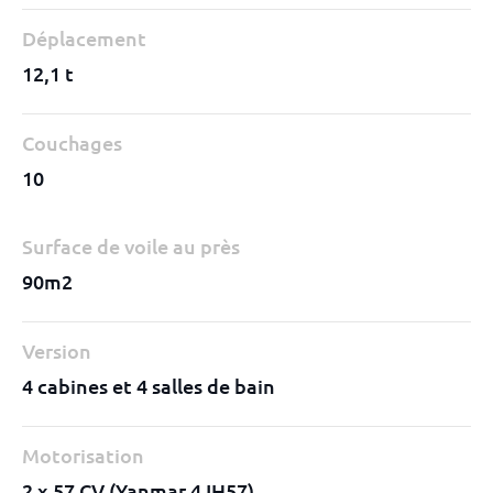
Déplacement
12,1 t
Couchages
10
Surface de voile au près
90m2
Version
4 cabines et 4 salles de bain
Motorisation
2 x 57 CV (Yanmar 4JH57)